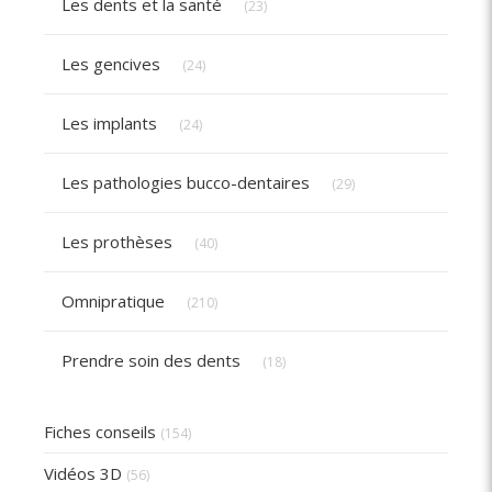
Les dents et la santé
(23)
Articles Count
Les gencives
(24)
Articles Count
Les implants
(24)
Articles Count
Les pathologies bucco-dentaires
(29)
Articles Count
Les prothèses
(40)
Articles Count
Omnipratique
(210)
Articles Count
Prendre soin des dents
(18)
Fiches conseils
(154)
Vidéos 3D
(56)