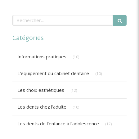
Rechercher
Catégories
Articles Count
Informations pratiques
(10)
Articles Count
L'équipement du cabinet dentaire
(10)
Articles Count
Les choix esthétiques
(12)
Articles Count
Les dents chez l'adulte
(10)
Articles Count
Les dents de l’enfance à l’adolescence
(17)
Articles Count