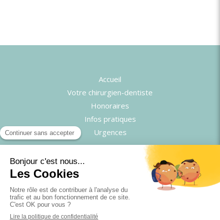
Accueil
Votre chirurgien-dentiste
Honoraires
Infos pratiques
Urgences
©2025 Cabinet d'endodontie du Dr Mehdi Seffih -
Chirurgien-dentiste
Plan du site
Mentions légales
CGU