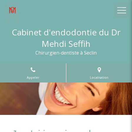
Cabinet d'endodontie du Dr
Mehdi Seffih
Chirurgien-dentiste à Seclin
Appeler
Localisation