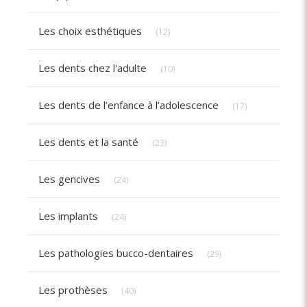
Articles Count
Les choix esthétiques
(12)
Articles Count
Les dents chez l'adulte
(10)
Articles Count
Les dents de l’enfance à l’adolescence
(17)
Articles Count
Les dents et la santé
(23)
Articles Count
Les gencives
(24)
Articles Count
Les implants
(24)
Articles Count
Les pathologies bucco-dentaires
(29)
Articles Count
Les prothèses
(40)