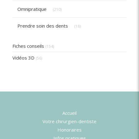
Articles Count
Omnipratique
(210)
Articles Count
Prendre soin des dents
(18)
Fiches conseils
(154)
Vidéos 3D
(56)
Accueil
Votre chirurgien-dentiste
Honoraires
Infos pratiques