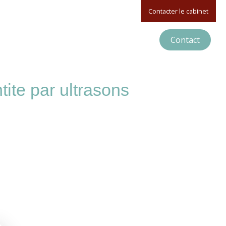
Contacter le cabinet
gences
Questionnaire de pré-RDV
Contact
tite par ultrasons