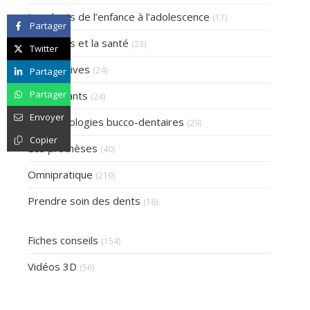
Articles Count
Les dents de l’enfance à l’adolescence
(17)
Partager
Articles Count
Les dents et la santé
(23)
Twitter
Articles Count
Les gencives
(24)
Partager
Articles Count
Partager
Les implants
(24)
Envoyer
Articles Count
Les pathologies bucco-dentaires
(29)
Copier
Articles Count
Les prothèses
(40)
Articles Count
Omnipratique
(210)
Articles Count
Prendre soin des dents
(18)
Fiches conseils
(154)
Vidéos 3D
(56)