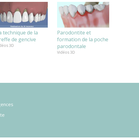
a technique de la
Parodontite et
reffe de gencive
formation de la poche
déos 3D
parodontale
Vidéos 3D
gences
ste