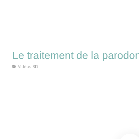
rgien-dentiste à Seclin
ie
Plan d'accès
Fiches conseils
Vidéos
Ur
Le traitement de la parodon
Vidéos 3D