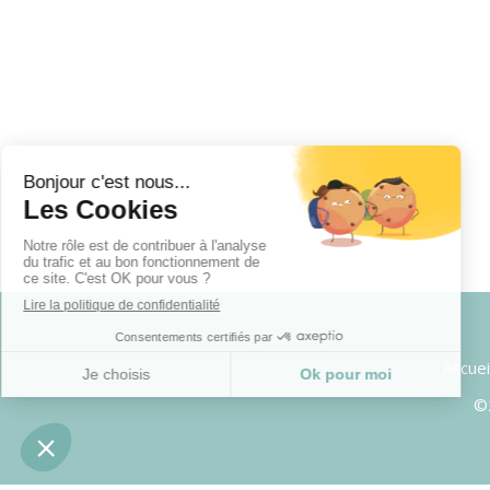
Accuei
©2