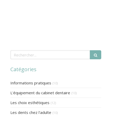
Cabinet d'endodontie du Dr Mehdi Seffih, chiru
Accueil
Le cabinet
Endodont
Rechercher
Catégories
Articles Count
Informations pratiques
(10)
Articles Count
L'équipement du cabinet dentaire
(10)
Articles Count
Les choix esthétiques
(12)
Articles Count
Les dents chez l'adulte
(10)