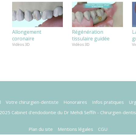
Allongement
Régénération
L
coronaire
tissulaire guidée
g
Vidéos 3D
Vidéos 3D
Vi
l
Votre chirurgien-dentiste
Honoraires
Infos pratiques
Ur
025 Cabinet d'endodontie du Dr Mehdi Seffih - Chirurgien-denti
Plan du site
Mentions légales
CGU