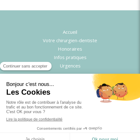
Accueil
Votre chirurgien-dentiste
Honoraires
Infos pratiques
Urgences
©2025 Cabinet d'endodontie du Dr Mehdi Seffih -
Chirurgien-dentiste
Plan du site
Mentions légales
CGU
Création par