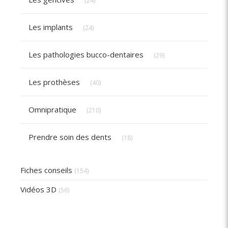
(24)
Articles Count
Les implants
(24)
Articles Count
Les pathologies bucco-dentaires
(29)
Articles Count
Les prothèses
(40)
Articles Count
Omnipratique
(210)
Articles Count
Prendre soin des dents
(18)
Fiches conseils
(154)
Vidéos 3D
(56)