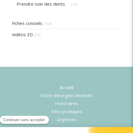
Articles Count
Prendre soin des dents
(18)
Fiches conseils
(154)
Vidéos 3D
(56)
Accueil
Votre chirurgien-dentiste
Honoraires
Infos pratiques
Urgences
©2025 Cabinet d'endodontie du Dr Mehdi Seffih -