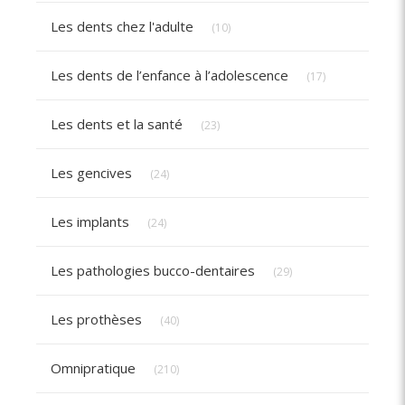
Articles Count
Les dents chez l'adulte
(10)
Articles Count
Les dents de l’enfance à l’adolescence
(17)
Articles Count
Les dents et la santé
(23)
Articles Count
Les gencives
(24)
Articles Count
Les implants
(24)
Articles Count
Les pathologies bucco-dentaires
(29)
Articles Count
Les prothèses
(40)
Articles Count
Omnipratique
(210)