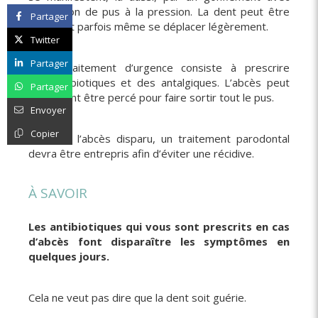
élimination de pus à la pression. La dent peut être
Partager
mobile et parfois même se déplacer légèrement.
Twitter
Partager
> Le traitement d’urgence consiste à prescrire
des antibiotiques et des antalgiques. L’abcès peut
Partager
également être percé pour faire sortir tout le pus.
Envoyer
Copier
Une fois l’abcès disparu, un traitement parodontal
devra être entrepris afin d’éviter une récidive.
À SAVOIR
Les antibiotiques qui vous sont prescrits en cas
d’abcès font disparaître les symptômes en
quelques jours.
Cela ne veut pas dire que la dent soit guérie.